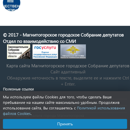
© 2017 - Магнитогорское городское Собрание депутатов
Отдел по взаимодействию со СМИ
Карта сайта Магнитогорское городское Cобрание депутатов
Сайт адаптивный
Обнаружив неточность в тексте, выделите ее и нажмите Ctrl
+ Enter.
Полезные ссылки
Государственная Дума РФ
Мы используем файлы Cookies для того, чтобы сделать Ваше
Губернатор Челябинской области
пребывание на нашем сайте максимально удобным. Продолжив
использование сайта, Вы соглашаетесь с
Политикой использования
КСП Магнитогорска
файлов Cookies
.
Общественная палата города Магнитогорска
Новости Челябинской области
Принять