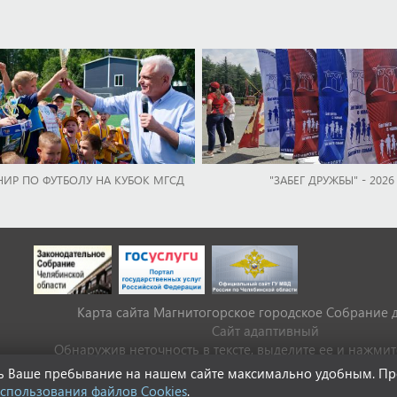
НИР ПО ФУТБОЛУ НА КУБОК МГСД
"ЗАБЕГ ДРУЖБЫ" - 2026
Карта сайта Магнитогорское городское Cобрание 
Сайт адаптивный
Обнаружив неточность в тексте, выделите ее и нажмите 
ать Ваше пребывание на нашем сайте максимально удобным. П
спользования файлов Cookies
.