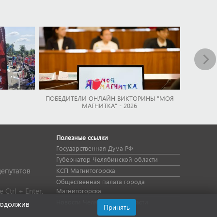
ПОБЕДИТЕЛИ ОНЛАЙН ВИКТОРИНЫ "МОЯ
МАГНИТКА" - 2026
Полезные ссылки
Государственная Дума РФ
Губернатор Челябинской области
депутатов
КСП Магнитогорска
Общественная палата города
Ctrl + Enter.
Магнитогорска
Новости Челябинской области
родолжив
Принять