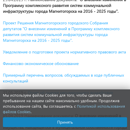
Программу комплексного развития систем коммунальной
инфраструктуры города Магнитогорска на 2016 - 2025 годы".
Проект Решения Магнитогорского городского Собрания
депутатов "О внесении изменений в Программу комплексного
развития систем коммунальной инфраструктуры города
Магнитогорска на 2016 - 2025 годы".
Уведомление о подготовке проекта нормативного правового акта
Финансово-экономическое обоснование
Примерный перечень вопросов, обсуждаемых в ходе публичных
консультаций
21.05.2019 г.
Отчет об оценке регулирующего воздействия
Мы используем файлы Cookies для того, чтобы сделать Ваше
пребывание на нашем сайте максимально удобным. Продолжив
использование сайта, Вы соглашаетесь с
Политикой использования
файлов Cookies
.
05.04.2019 Наименование документа:
О внесении изменений в
Порядок формирования, ведения, опубликования перечня
Принять
имущества, находящегося в муниципальной собственности города