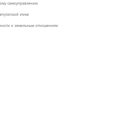
тному самоуправлению
аше пребывание на нашем сайте максимально удобным. Продолжив ис
епутатской этике
нности и земельным отношениям
связям с общественностью
 и хозяйственному развитию
и Депутатские объединения