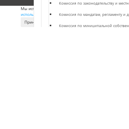
Комиссия по законодательству и мес
Мы используем файлы Cookies для того, чтобы сделать В
использования файлов Cookies
.
Комиссия по мандатам, регламенту и д
Принять
Комиссия по муниципальной собстве
Комиссия по социальной политике и 
Комиссия по экономической политике
Зарегистрированные в городском Собрани
ВПП «Единая Россия»
Аппарат городского Собрания
Аппарат городского Собрания
Правовые акты