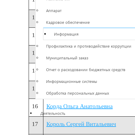
Аппарат
11
Ереклинцева Тамара Анатольевна
Кадровое обеспечение
Информация
12
Иванов Вадим Владиславович
Профилактика и противодействие коррупции
13
Качемов Алексей Сергеевич
Муниципальный заказ
Отчет о расходовании бюджетных средств
14
Кожаев Егор Константинович
Информационные системы
15
Козлов Роман Алексеевич
Обработка персональных данных
16
Корда Ольга Анатольевна
Деятельность
17
Король Сергей Витальевич