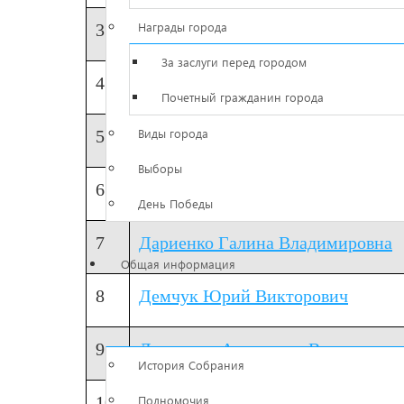
Награды города
3
Бовшик Павел Александрович
За заслуги перед городом
4
Бельтюков Алексей Александров
Почетный гражданин города
Виды города
5
Бережнёв Андрей Александрович
Выборы
6
Головачев Владимир Федорович
День Победы
7
Дариенко Галина Владимировна
Общая информация
8
Демчук Юрий Викторович
9
Довженок Александр Валерьевич
История Собрания
10
Полномочия
Дубовский Сергей Васильевич