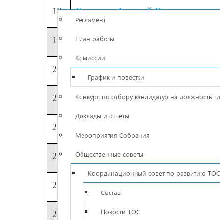
18
Кузнецов Алексей Владимирович
Регламент
19
План работы
Куряев Дмитрий Владимирович
Комиссии
20
Марков Александр Геннадьевич
График и повестки
21
Конкурс по отбору кандидатур на должность г
Морозов Александр Олегович
Доклады и отчеты
22
Мухин Александр Алексеевич
Мероприятия Собрания
Общественные советы
23
Новикова Светлана Валерьевна
Координационный совет по развитию ТОС
24
Плотников Евгений Анатольевич
Cостав
Новости ТОС
25
Смолин Игорь Владимирович