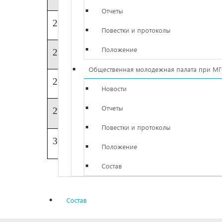
Отчеты
26
Табаков Александр Викторович
Повестки и протоколы
Положение
27
Токарев Виктор Иванович
Общественная молодежная палата при М
28
Феоктистов Вадим Николаевич
Новости
Отчеты
29
Чащинов Сергей Александрович
Повестки и протоколы
30
Ширяев Олег Петрович
Положение
Состав
Состав