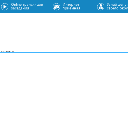
Online трансляция
Интернет
Узнай депут
заседания
приёмная
своего окру
оссия»
 объединения
та
№ округа
25
4