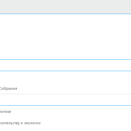
 Собрания
Карта сайта Магнитогорское городское Cобрание депутатов
Сайт адаптивный
литике
Обнаружив неточность в тексте, выделите ее и нажмите Ctrl + En
роительству и экологии