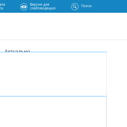
ата
Версия для
Поиск
га
слабовидящих
Актуально
ГУМАНИТАРНАЯ ПОМОЩЬ
ПРИЕМ В ДЕПУТАТСКИХ ЦЕНТРАХ
Анонсы