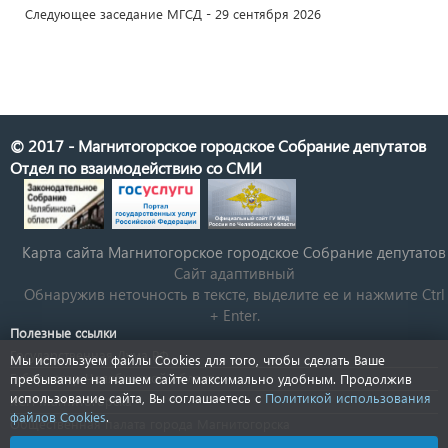
Следующее заседание МГСД - 29 сентября 2026
© 2017 - Магнитогорское городское Собрание депутатов
Отдел по взаимодействию со СМИ
Карта сайта Магнитогорское городское Cобрание депутатов
Сайт адаптивный
Обнаружив неточность в тексте, выделите ее и нажмите Ctrl
+ Enter.
Полезные ссылки
Государственная Дума РФ
Мы используем файлы Cookies для того, чтобы сделать Ваше
Губернатор Челябинской области
пребывание на нашем сайте максимально удобным. Продолжив
использование сайта, Вы соглашаетесь с
Политикой использования
КСП Магнитогорска
файлов Cookies
.
Общественная палата города Магнитогорска
Новости Челябинской области