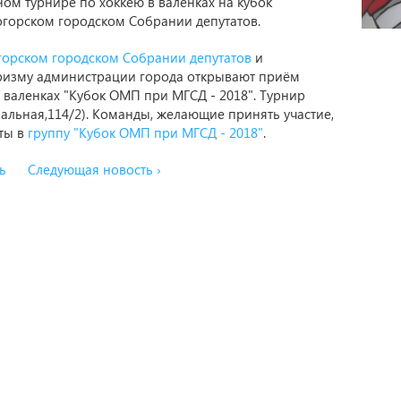
ом турнире по хоккею в валенках на кубок
горском городском Собрании депутатов.
орском городском Собрании депутатов
и
туризму администрации города открывают приём
в валенках "Кубок ОМП при МГСД - 2018". Турнир
зальная,114/2). Команды, желающие принять участие,
ты в
группу "Кубок ОМП при МГСД - 2018"
.
ь
Следующая новость ›