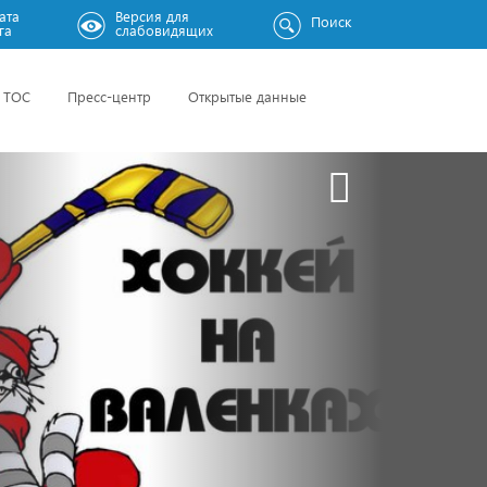
ата
Версия для
Поиск
га
слабовидящих
ТОС
Пресс-центр
Открытые данные