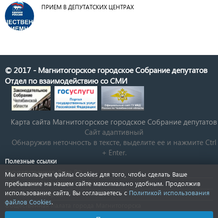
ПРИЕМ В ДЕПУТАТСКИХ ЦЕНТРАХ
© 2017 - Магнитогорское городское Собрание депутатов
Отдел по взаимодействию со СМИ
Карта сайта Магнитогорское городское Cобрание депутатов
Сайт адаптивный
Обнаружив неточность в тексте, выделите ее и нажмите Ctrl
+ Enter.
Полезные ссылки
Государственная Дума РФ
Мы используем файлы Cookies для того, чтобы сделать Ваше
Губернатор Челябинской области
пребывание на нашем сайте максимально удобным. Продолжив
использование сайта, Вы соглашаетесь с
Политикой использования
КСП Магнитогорска
файлов Cookies
.
Общественная палата города Магнитогорска
Новости Челябинской области