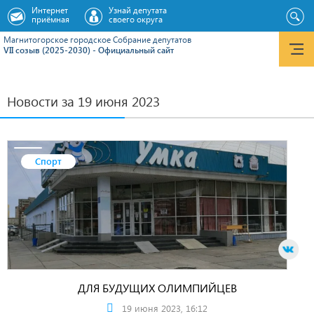
Интернет
Узнай депутата
приёмная
своего округа
Магнитогорское городское Cобрание депутатов
VII созыв (2025-2030) - Официальный сайт
Новости за 19 июня 2023
Спорт
ДЛЯ БУДУЩИХ ОЛИМПИЙЦЕВ
19 июня 2023, 16:12