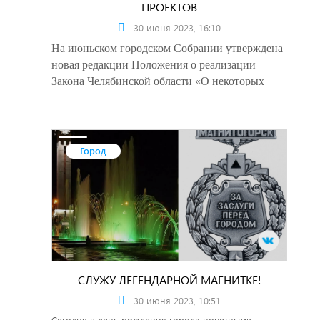
ПРОЕКТОВ
30 июня 2023, 16:10
На июньском городском Собрании утверждена
новая редакции Положения о реализации
Закона Челябинской области «О некоторых
вопросах правового регулирования отношений,
связанных с инициативными проектами,
выдвигаемыми для получения финансовой
поддержки за счет межбюджетных трансфертов
Город
из областного бюджета» на территории города
Магнитогорска.
СЛУЖУ ЛЕГЕНДАРНОЙ МАГНИТКЕ!
30 июня 2023, 10:51
Сегодня в день рождения города почетными