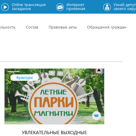
Online трансляция
Интернет
Узнай депут
заседания
приёмная
своего окру
ельность
Состав
Правовые акты
Обращения граждан
Культура
УВЛЕКАТЕЛЬНЫЕ ВЫХОДНЫЕ