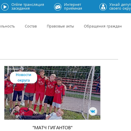
Online трансляция
Интернет
Узнай депут
заседания
приёмная
своего окру
ельность
Состав
Правовые акты
Обращения граждан
Новости
округа
"МАТЧ ГИГАНТОВ"