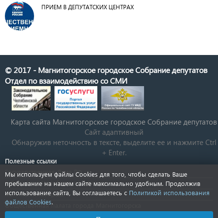
ПРИЕМ В ДЕПУТАТСКИХ ЦЕНТРАХ
© 2017 - Магнитогорское городское Собрание депутатов
Отдел по взаимодействию со СМИ
Карта сайта Магнитогорское городское Cобрание депутатов
Сайт адаптивный
Обнаружив неточность в тексте, выделите ее и нажмите Ctrl
+ Enter.
Полезные ссылки
Государственная Дума РФ
Мы используем файлы Cookies для того, чтобы сделать Ваше
Губернатор Челябинской области
пребывание на нашем сайте максимально удобным. Продолжив
использование сайта, Вы соглашаетесь с
Политикой использования
КСП Магнитогорска
файлов Cookies
.
Общественная палата города Магнитогорска
Новости Челябинской области