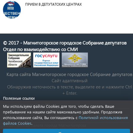
ПРИЕМ В ДЕПУТАТСКИХ ЦЕНТРАХ
© 2017 - Магнитогорское городское Собрание депутатов
Отдел по взаимодействию со СМИ
Карта сайта Магнитогорское городское Cобрание депутатов
Сайт адаптивный
Обнаружив неточность в тексте, выделите ее и нажмите Ctrl
+ Enter.
Полезные ссылки
Государственная Дума РФ
Мы используем файлы Cookies для того, чтобы сделать Ваше
Губернатор Челябинской области
пребывание на нашем сайте максимально удобным. Продолжив
использование сайта, Вы соглашаетесь с
Политикой использования
КСП Магнитогорска
файлов Cookies
.
Общественная палата города Магнитогорска
Новости Челябинской области