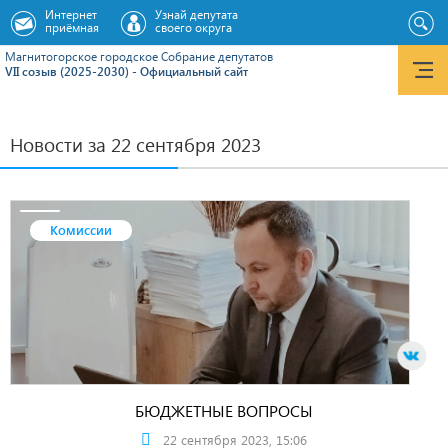
Интернет
Узнай депутата
приёмная
своего округа
Магнитогорское городское Cобрание депутатов
VII созыв (2025-2030) - Официальный сайт
Новости за 22 сентября 2023
Комиссии
БЮДЖЕТНЫЕ ВОПРОСЫ
22 сентября 2023, 15:06