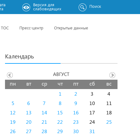
ата
Версия для
Поиск
га
слабовидящих
ТОС
Пресс-центр
Открытые данные
Календарь
АВГУСТ
пн
вт
ср
чт
пт
сб
вс
1
2
3
4
5
6
7
8
9
10
11
12
13
14
15
16
17
18
19
20
21
22
23
24
25
26
27
28
29
30
31