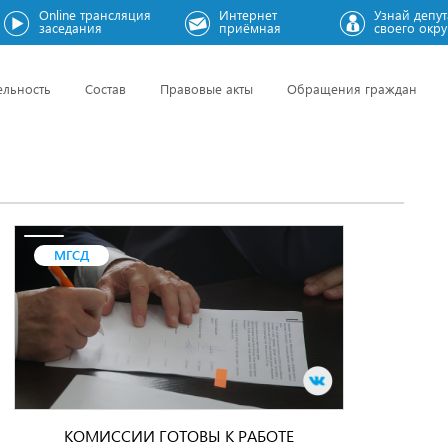
Online трансляция
Интернет
Узнай депут
заседания
приёмная
своего окру
ельность
Состав
Правовые акты
Обращения граждан
МГСД
КОМИССИИ ГОТОВЫ К РАБОТЕ