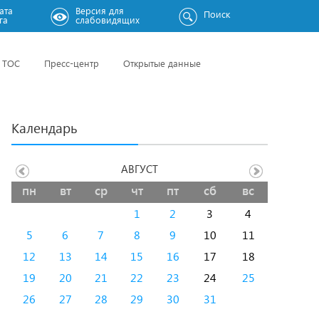
ата
Версия для
Поиск
га
слабовидящих
ТОС
Пресс-центр
Открытые данные
Календарь
АВГУСТ
пн
вт
ср
чт
пт
сб
вс
1
2
3
4
5
6
7
8
9
10
11
12
13
14
15
16
17
18
19
20
21
22
23
24
25
26
27
28
29
30
31