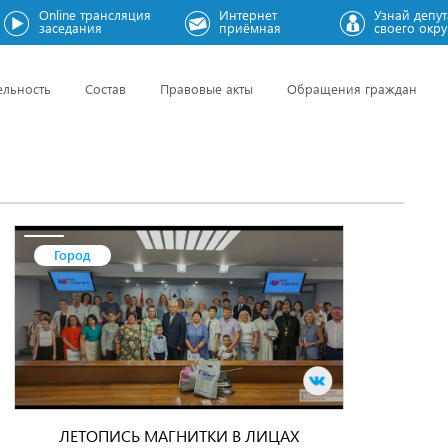
Online трансляция
Интернет
Узнай депут
заседания
приёмная
своего окру
ельность
Состав
Правовые акты
Обращения граждан
Город
ЛЕТОПИСЬ МАГНИТКИ В ЛИЦАХ