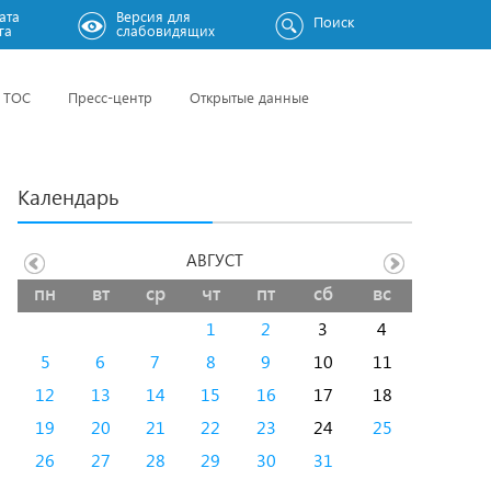
ата
Версия для
Поиск
га
слабовидящих
ТОС
Пресс-центр
Открытые данные
Календарь
АВГУСТ
пн
вт
ср
чт
пт
сб
вс
1
2
3
4
5
6
7
8
9
10
11
12
13
14
15
16
17
18
19
20
21
22
23
24
25
26
27
28
29
30
31