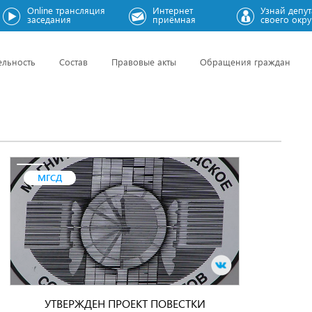
Online трансляция
Интернет
Узнай депут
заседания
приёмная
своего окру
ельность
Состав
Правовые акты
Обращения граждан
МГСД
УТВЕРЖДЕН ПРОЕКТ ПОВЕСТКИ