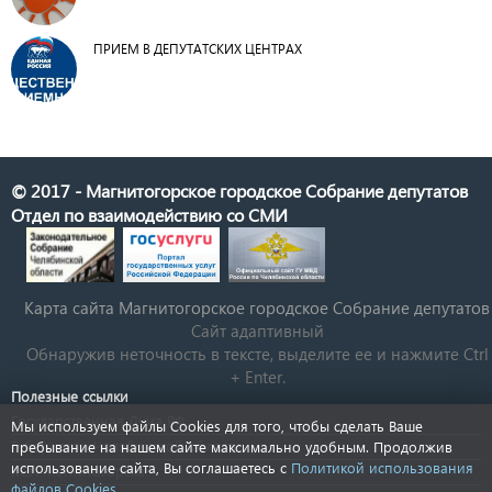
ПРИЕМ В ДЕПУТАТСКИХ ЦЕНТРАХ
© 2017 - Магнитогорское городское Собрание депутатов
Отдел по взаимодействию со СМИ
Карта сайта Магнитогорское городское Cобрание депутатов
Сайт адаптивный
Обнаружив неточность в тексте, выделите ее и нажмите Ctrl
+ Enter.
Полезные ссылки
Государственная Дума РФ
Мы используем файлы Cookies для того, чтобы сделать Ваше
Губернатор Челябинской области
пребывание на нашем сайте максимально удобным. Продолжив
использование сайта, Вы соглашаетесь с
Политикой использования
КСП Магнитогорска
файлов Cookies
.