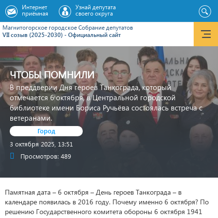
Интернет
Узнай депутата
приёмная
своего округа
Магнитогорское городское Cобрание депутатов
VII созыв (2025-2030) - Официальный сайт
ЧТОБЫ ПОМНИЛИ
В преддверии Дня героев Танкограда, который
отмечается 6 октября, в Центральной городской
библиотеке имени Бориса Ручьёва состоялась встреча с
ветеранами.
Город
3 октября 2025, 13:51
Просмотров: 489
Памятная дата – 6 октября – День героев Танкограда – в
календаре появилась в 2016 году. Почему именно 6 октября? По
решению Государственного комитета обороны 6 октября 1941