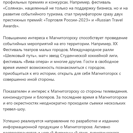
профильных премиях и конкурсах. Например, фестиваль
«Солянка», нацеленный не только на поддержку бизнеса, но и на
развитие событийного туризма, стал триумфатором сразу двух
престижных премий: «Торговля России-2023» и «Russian Travel
Awards».
Повышению интереса к Магнитогорску способствует проведение
событийных мероприятий на его территории. Например, XX
Фестиваль театров малых городов, Международное ралли
«Шелковый путь», матч звезд Студенческой хоккейной лиги,
фестиваль «Вива опера» и многие другие. Гости в свободное
время имеют возможность познакомиться с городом,
приобщиться к его истории, открыть для себя Магнитогорск с
совершенно иной стороны.
Показателен и интерес к Магнитогорску со стороны телевидения,
киноиндустрии и блогеров. За последнее время в Магнитогорске
и его окрестностях неоднократно проходили съемки нескольких
тревел-шоу.
Успешно реализуется направление по разработке и изданию
информационной продукции о Магнитогорске. Активно
распространяется и новый фирменный стиль туристического