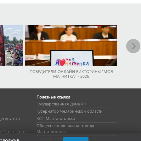
ПОБЕДИТЕЛИ ОНЛАЙН ВИКТОРИНЫ "МОЯ
МАГНИТКА" - 2026
Полезные ссылки
Государственная Дума РФ
Губернатор Челябинской области
депутатов
КСП Магнитогорска
Общественная палата города
Ctrl + Enter.
Магнитогорска
Новости Челябинской области
родолжив