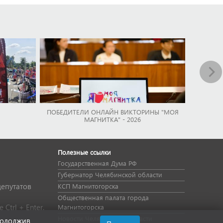
ПОБЕДИТЕЛИ ОНЛАЙН ВИКТОРИНЫ "МОЯ
МАГНИТКА" - 2026
Полезные ссылки
Государственная Дума РФ
Губернатор Челябинской области
депутатов
КСП Магнитогорска
Общественная палата города
Ctrl + Enter.
Магнитогорска
Новости Челябинской области
родолжив