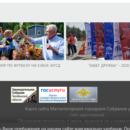
НИР ПО ФУТБОЛУ НА КУБОК МГСД
"ЗАБЕГ ДРУЖБЫ" - 2026
Карта сайта Магнитогорское городское Cобрание 
Сайт адаптивный
Обнаружив неточность в тексте, выделите ее и нажмите 
ать Ваше пребывание на нашем сайте максимально удобным. П