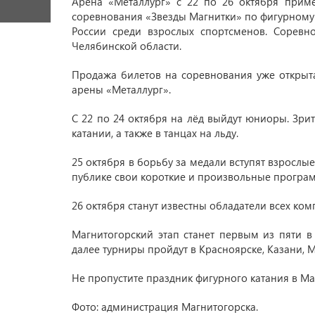
Арена «Металлург» с 22 по 26 октября приме
соревнования «Звезды Магнитки» по фигурному 
России среди взрослых спортсменов. Соревн
Челябинской области.
Продажа билетов на соревнования уже открыта
арены «Металлург».
С 22 по 24 октября на лёд выйдут юниоры. Зри
катании, а также в танцах на льду.
25 октября в борьбу за медали вступят взрослы
публике свои короткие и произвольные програ
26 октября станут известны обладатели всех ком
Магнитогорский этап станет первым из пяти 
далее турниры пройдут в Красноярске, Казани, М
Не пропустите праздник фигурного катания в Ма
Фото: администрация Магнитогорска.