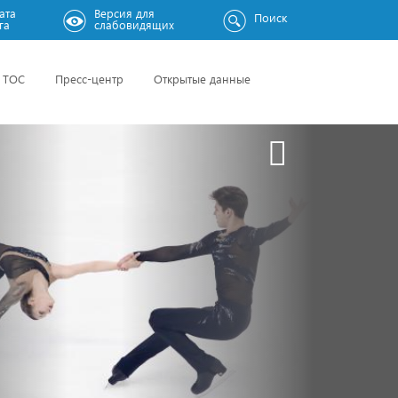
ата
Версия для
Поиск
га
слабовидящих
ТОС
Пресс-центр
Открытые данные