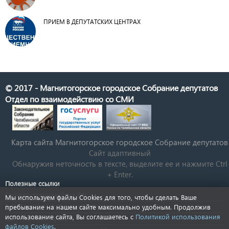
ПРИЕМ В ДЕПУТАТСКИХ ЦЕНТРАХ
© 2017 - Магнитогорское городское Собрание депутатов
Отдел по взаимодействию со СМИ
Карта сайта Магнитогорское городское Cобрание депутатов
Сайт адаптивный
Обнаружив неточность в тексте, выделите ее и нажмите Ctrl
+ Enter.
Полезные ссылки
Государственная Дума РФ
Мы используем файлы Cookies для того, чтобы сделать Ваше
Губернатор Челябинской области
пребывание на нашем сайте максимально удобным. Продолжив
использование сайта, Вы соглашаетесь с
Политикой использования
КСП Магнитогорска
файлов Cookies
.