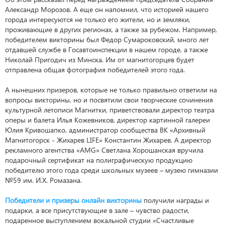
Александр Морозов. А еще он напомнил, что историей нашего
города интересуются не только его жители, но и земляки,
проживающие в других регионах, а также за рубежом. Например,
победителем викторины был Федор Сумароковский, много лет
отдавшей службе в Госавтоинспекции в нашем городе, а также
Николай Пригодич из Минска. Им от магнитогорцев будет
отправлена общая фотография победителей этого года.
А нынешних призеров, которые не только правильно ответили на
вопросы викторины, но и посвятили свои творческие сочинения
культурной летописи Магнитки, приветствовали директор театра
оперы и балета Илья Кожевников, директор картинной галереи
Юлия Кривошапко, администратор сообщества ВК «Архивный
Магнитогорск - Жихарев LIFE» Константин Жихарев. А директор
рекламного агентства «AMG» Светлана Хорошанская вручила
подарочный сертификат на полиграфическую продукцию
победителю этого года среди школьных музеев – музею гимназии
№59 им. И.Х. Ромазана.
Победители и призеры онлайн викторины
получили награды и
подарки, а все присутствующие в зале – чувство радости,
подаренное выступлением вокальной студии «Счастливые