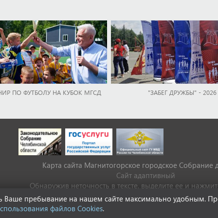
НИР ПО ФУТБОЛУ НА КУБОК МГСД
"ЗАБЕГ ДРУЖБЫ" - 2026
Карта сайта Магнитогорское городское Cобрание 
Сайт адаптивный
Обнаружив неточность в тексте, выделите ее и нажмите 
ать Ваше пребывание на нашем сайте максимально удобным. П
спользования файлов Cookies
.