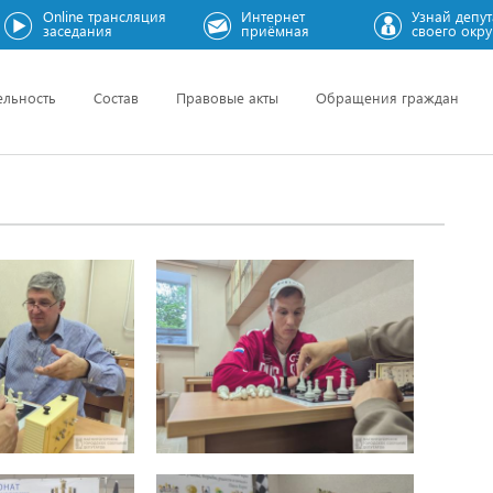
Online трансляция
Интернет
Узнай депут
заседания
приёмная
своего окру
ельность
Состав
Правовые акты
Обращения граждан