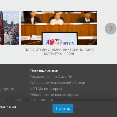
ПОБЕДИТЕЛИ ОНЛАЙН ВИКТОРИНЫ "МОЯ
МАГНИТКА" - 2026
Полезные ссылки
Государственная Дума РФ
Губернатор Челябинской области
депутатов
КСП Магнитогорска
Общественная палата города
Ctrl + Enter.
Магнитогорска
Новости Челябинской области
родолжив
Принять