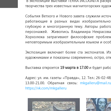
В экспозиции выставки TERRA INCOGNITA раскры
творчества трех известных магнитогорских худо
События Ветхого и Нового завета служили исто
работающие в разных видах изобразительног
глубокую и многогранную тему. Авторы работ
персонажей. Живопись Владимира Некрасова,
Хорхолюка затрагивают философские пробле
неповторимым изобразительным языком и особ
Экспозиция включает более ста экспонатов. 
художниками и показаны современно, остро, от
Выставка откроется
19 марта в 17.00
и будет рабо
Адрес: ул. им. газеты «Правда», 12. Тел.: 26-02-4
13.00-21.00. Обратная связь:
mkgalleru@mail.ru
https://vk.com/mkgalleru