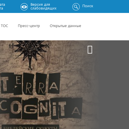
ата
Версия для
Поиск
га
слабовидящих
ТОС
Пресс-центр
Открытые данные