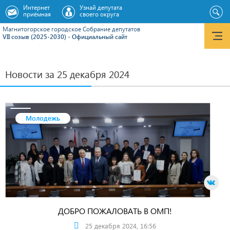
Интернет
Узнай депутата
приёмная
своего округа
Магнитогорское городское Cобрание депутатов
VII созыв (2025-2030) - Официальный сайт
Новости за 25 декабря 2024
Молодежь
ДОБРО ПОЖАЛОВАТЬ В ОМП!
25 декабря 2024, 16:56