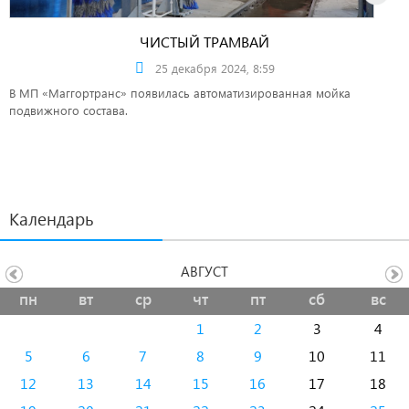
ЧИСТЫЙ ТРАМВАЙ
25 декабря 2024, 8:59
В МП «Маггортранс» появилась автоматизированная мойка
подвижного состава.
Календарь
АВГУСТ
пн
вт
ср
чт
пт
сб
вс
1
2
3
4
5
6
7
8
9
10
11
12
13
14
15
16
17
18