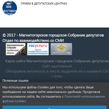
ПРИЕМ В ДЕПУТАТСКИХ ЦЕНТРАХ
© 2017 - Магнитогорское городское Собрание депутатов
Отдел по взаимодействию со СМИ
Карта сайта Магнитогорское городское Cобрание депутатов
Сайт адаптивный
Обнаружив неточность в тексте, выделите ее и нажмите Ctrl
+ Enter.
Полезные ссылки
Государственная Дума РФ
Мы используем файлы Cookies для того, чтобы сделать Ваше
Губернатор Челябинской области
пребывание на нашем сайте максимально удобным. Продолжив
использование сайта, Вы соглашаетесь с
Политикой использования
КСП Магнитогорска
файлов Cookies
.
Общественная палата города Магнитогорска
Новости Челябинской области