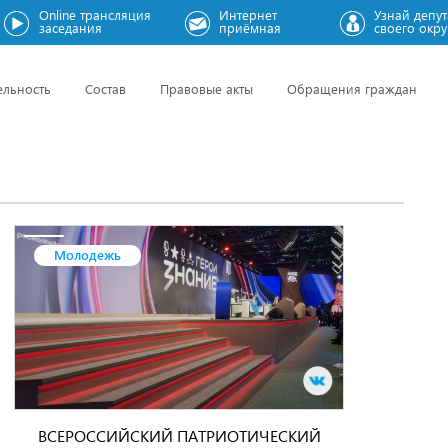
Online трансляция
Интернет
Узнай депут
заседания
приёмная
своего окру
ельность
Состав
Правовые акты
Обращения граждан
Молодежь
ВСЕРОССИЙСКИЙ ПАТРИОТИЧЕСКИЙ